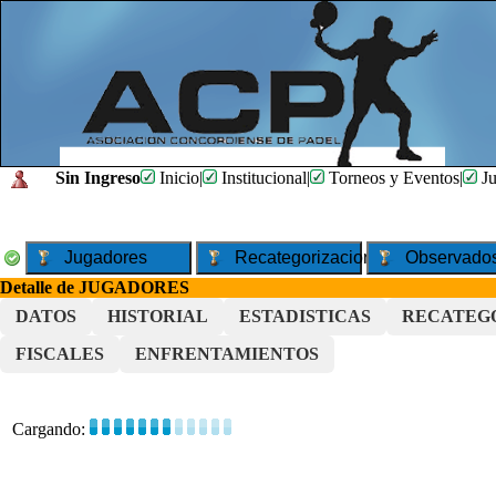
Sin Ingreso
Inicio
|
Institucional
|
Torneos y Eventos
|
Ju
Jugadores
Recategorizaciones
Observado
Detalle de JUGADORES
DATOS
HISTORIAL
ESTADISTICAS
RECATEG
FISCALES
ENFRENTAMIENTOS
Cargando: