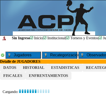
Sin Ingreso
Inicio
|
Institucional
|
Torneos y Eventos
|
Ju
Jugadores
Recategorizaciones
Observado
Detalle de JUGADORES
DATOS
HISTORIAL
ESTADISTICAS
RECATEG
FISCALES
ENFRENTAMIENTOS
Cargando: