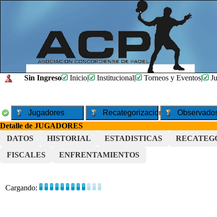
Sin Ingreso
Inicio
|
Institucional
|
Torneos y Eventos
|
Ju
Jugadores
Recategorizaciones
Observado
Detalle de JUGADORES
DATOS
HISTORIAL
ESTADISTICAS
RECATEG
FISCALES
ENFRENTAMIENTOS
Cargando: