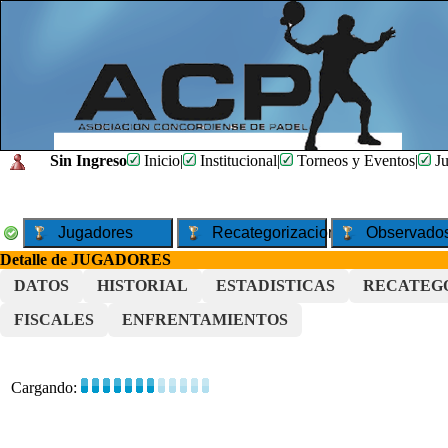
Sin Ingreso
Inicio
|
Institucional
|
Torneos y Eventos
|
Ju
Jugadores
Recategorizaciones
Observado
Detalle de JUGADORES
DATOS
HISTORIAL
ESTADISTICAS
RECATEG
FISCALES
ENFRENTAMIENTOS
Cargando: