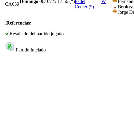
Domingo
06/07/25
17:56 (*)
Padel
W
Fernand
CA639
Center (*)
Benitez
Jorge Da
.Referencias:
Resultado del partido jugado
Partido Iniciado