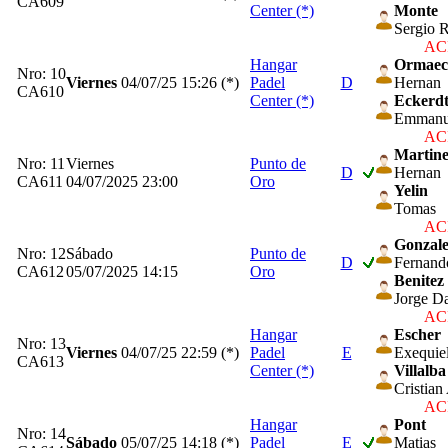
CA609
Center (*)
Monte
Sergio 
ACP
Hangar
Ormaec
Nro: 10
Viernes
04/07/25
15:26 (*)
Padel
D
Hernan
CA610
Center (*)
Eckerd
Emmanu
ACP
Martin
Nro: 11
Viernes
Punto de
D
Hernan
CA611
04/07/2025 23:00
Oro
Yelin
Tomas
ACP
Gonzal
Nro: 12
Sábado
Punto de
D
Fernand
CA612
05/07/2025 14:15
Oro
Benitez
Jorge Da
ACP
Hangar
Escher
Nro: 13
Viernes
04/07/25
22:59 (*)
Padel
E
Exequie
CA613
Center (*)
Villalba
Cristian
ACP
Hangar
Pont
Nro: 14
Sábado
05/07/25
14:18 (*)
Padel
E
Matias