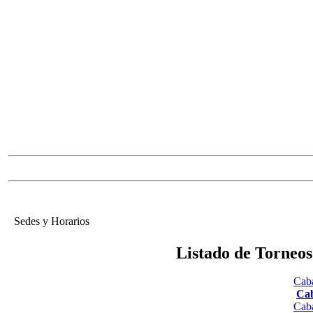
Sedes y Horarios
Listado de Torneo
Caba
Cab
Caba