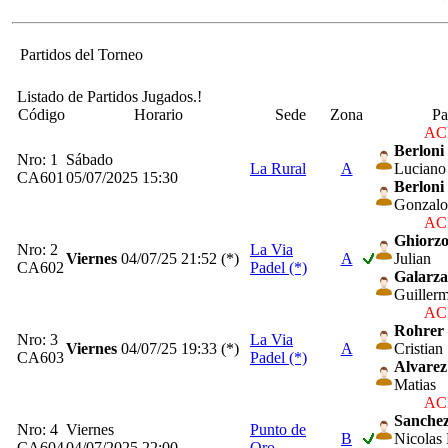
Partidos del Torneo
Listado de Partidos Jugados.!
Código
Horario
Sede
Zona
Pa
ACP
Berloni
Nro: 1
Sábado
La Rural
A
Luciano
CA601
05/07/2025 15:30
Berloni
Gonzalo
ACP
Ghiorz
Nro: 2
La Via
Viernes
04/07/25
21:52 (*)
A
Julian
CA602
Padel (*)
Galarza
Guiller
ACP
Rohrer
Nro: 3
La Via
Viernes
04/07/25
19:33 (*)
A
Cristian
CA603
Padel (*)
Alvarez
Matias
ACP
Sanche
Nro: 4
Viernes
Punto de
B
Nicolas
CA604
04/07/2025 22:00
Oro