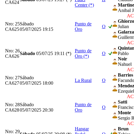
CA624
Center (*)
Martin
Anibal J
ACP
Ghiorz
Nro: 25
Sábado
Punto de
O
Julian
CA625
05/07/2025 19:15
Oro
Galarza
Guiller
ACP
Quinta
Nro: 26
Punto de
Sábado
05/07/25
19:11 (*)
O
Pablo
CA626
Oro (*)
Noir
Nahuel
ACP
Barrios
Nro: 27
Sábado
La Rural
O
Facund
CA627
05/07/2025 18:00
Mendoz
Ezequie
ACP
Satti
Nro: 28
Sábado
Punto de
O
Francis
CA628
05/07/2025 20:30
Oro
Monte
Sergio 
ACP
Hangar
Brun
Nro: 29