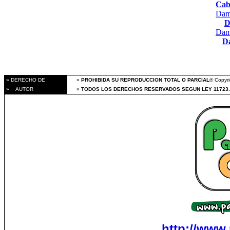
Cab
Dama
D
Dama
D
» DERECHO DE
»
PROHIBIDA SU REPRODUCCION TOTAL O PARCIAL
® Copyri
» AUTOR
»
TODOS LOS DERECHOS RESERVADOS SEGUN LEY 11723.
http://www.