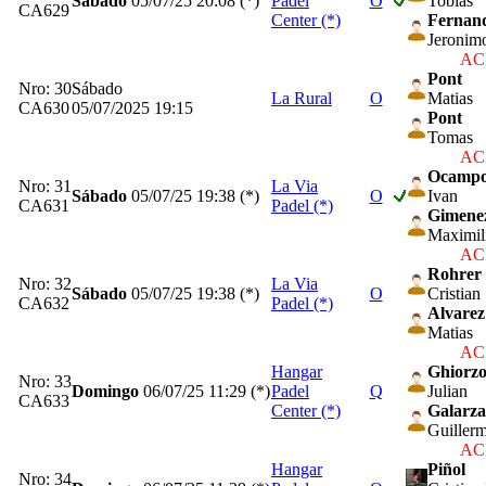
Sábado
05/07/25
20:08 (*)
Padel
O
Tobias
CA629
Center (*)
Fernan
Jeronim
ACP
Pont
Nro: 30
Sábado
La Rural
O
Matias
CA630
05/07/2025 19:15
Pont
Tomas
ACP
Ocamp
Nro: 31
La Via
Sábado
05/07/25
19:38 (*)
O
Ivan
CA631
Padel (*)
Gimene
Maximil
ACP
Rohrer
Nro: 32
La Via
Sábado
05/07/25
19:38 (*)
O
Cristian
CA632
Padel (*)
Alvarez
Matias
ACP
Hangar
Ghiorz
Nro: 33
Domingo
06/07/25
11:29 (*)
Padel
Q
Julian
CA633
Center (*)
Galarza
Guiller
ACP
Hangar
Piñol
Nro: 34