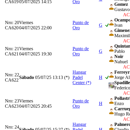
CA619
05/07/2025 14:15
Oro
Gomez
Gustavo
ACP
Ocamp
Nro: 20
Viernes
Punto de
G
Ivan
CA620
04/07/2025 22:00
Oro
Gimene
Maximil
ACP
Quinta
Nro: 21
Viernes
Punto de
G
Pablo
CA621
04/07/2025 19:30
Oro
Noir
Nahuel
ACP
Hangar
Ferreyr
Nro: 22
Sábado
05/07/25
13:13 (*)
Padel
H
Jorge Al
CA622
Center (*)
Spadill
Federico
ACP
Pollastr
Nro: 23
Viernes
Punto de
H
Enzo
CA623
04/07/2025 20:45
Oro
Carrue
Hugo R
ACP
Hangar
Palmero
Nro: 24
Sábado
05/07/25
15:27 (*)
Padel
H
Claudio