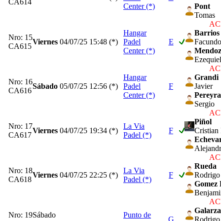
CA614
Center (*)
Pont
Tomas
ACP
Hangar
Barrios
Nro: 15
Viernes
04/07/25
15:48 (*)
Padel
E
Facund
CA615
Center (*)
Mendoz
Ezequie
ACP
Hangar
Grandi
Nro: 16
Sábado
05/07/25
12:56 (*)
Padel
F
Javier
CA616
Center (*)
Pereyra
Sergio
ACP
Piñol
Nro: 17
La Via
Viernes
04/07/25
19:34 (*)
F
Cristian
CA617
Padel (*)
Echevar
Alejandr
ACP
Rueda
Nro: 18
La Via
Viernes
04/07/25
22:25 (*)
F
Rodrigo
CA618
Padel (*)
Gomez 
Benjami
ACP
Galarza
Nro: 19
Sábado
Punto de
G
Rodrigo