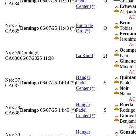
Domingo
06/07/25
11:29 (*)
Padel
Q
Cristian
CA634
Center (*)
Echevar
Alejandr
ACP
Brun
Nro: 35
Punto de
Domingo
06/07/25
11:43 (*)
Q
Tobias
CA635
Oro (*)
Fernan
Jeronim
ACP
Ocamp
Nro: 36
Domingo
La Rural
Q
Ivan
CA636
06/07/2025 11:30
Gimene
Maximil
ACP
Hangar
Quinta
Nro: 37
Domingo
06/07/25
14:14 (*)
Padel
S
Pablo
CA637
Center (*)
Noir
Nahuel
ACP
Hangar
Rueda
Nro: 38
Domingo
06/07/25
14:40 (*)
Padel
S
Rodrigo
CA638
Center (*)
Gomez 
Benjami
ACP
Hangar
Gonzal
Nro: 39