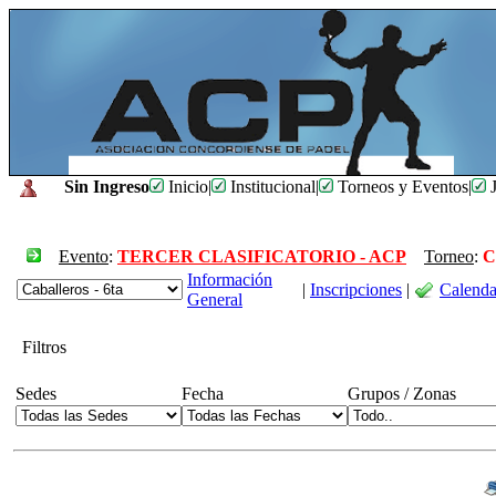
Sin Ingreso
Inicio
|
Institucional
|
Torneos y Eventos
|
J
Evento
:
TERCER CLASIFICATORIO - ACP
Torneo
:
C
Información
|
Inscripciones
|
Calenda
General
Filtros
Sedes
Fecha
Grupos / Zonas