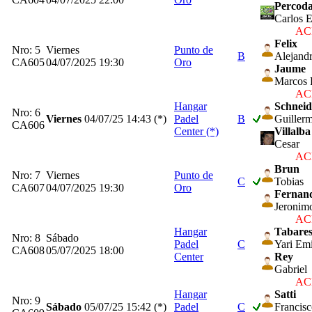
Percoda
Carlos E
ACP
Felix
Nro: 5
Viernes
Punto de
B
Alejand
CA605
04/07/2025 19:30
Oro
Jaume
Marcos 
ACP
Hangar
Schneid
Nro: 6
Viernes
04/07/25
14:43 (*)
Padel
B
Guiller
CA606
Center (*)
Villalba
Cesar
ACP
Brun
Nro: 7
Viernes
Punto de
C
Tobias
CA607
04/07/2025 19:30
Oro
Fernan
Jeronim
ACP
Hangar
Tabare
Nro: 8
Sábado
Padel
C
Yari Emi
CA608
05/07/2025 18:00
Center
Rey
Gabriel
ACP
Hangar
Satti
Nro: 9
Sábado
05/07/25
15:42 (*)
Padel
C
Francis