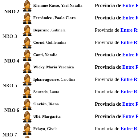
Provincia de
Entre 
Klemme Russo
, Yael Natalia
NRO 2
Provincia de
Entre 
Fernández
, Paola Clara
Provincia de
Entre R
Bejarano
, Gabriela
NRO 3
Provincia de
Entre R
Cornú
, Guillermina
Provincia de
Entre 
Conti
, Natalia
NRO 4
Provincia de
Entre 
Wicky
, Maria Veronica
Provincia de
Entre R
Ipharraguerre
, Carolina
NRO 5
Provincia de
Entre R
Saucedo
, Laura
Provincia de
Entre 
Slavkin
, Diana
NRO 6
Provincia de
Entre 
Ullé
, Margarita
Provincia de
Entre R
Pelayo
, Gisela
NRO 7