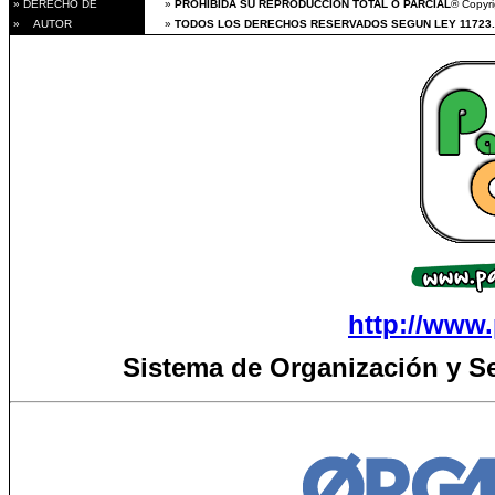
» DERECHO DE
»
PROHIBIDA SU REPRODUCCION TOTAL O PARCIAL
® Copyri
» AUTOR
»
TODOS LOS DERECHOS RESERVADOS SEGUN LEY 11723.
http://www.
Sistema de Organización y S