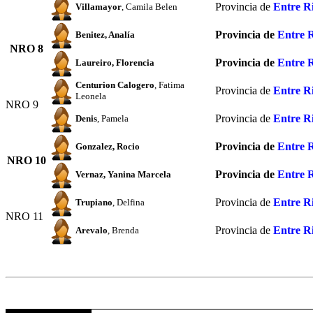
Provincia de
Entre R
Villamayor
, Camila Belen
Provincia de
Entre 
Benitez
, Analía
NRO 8
Provincia de
Entre 
Laureiro
, Florencia
Centurion Calogero
, Fatima
Provincia de
Entre R
Leonela
NRO 9
Provincia de
Entre R
Denis
, Pamela
Provincia de
Entre 
Gonzalez
, Rocio
NRO 10
Provincia de
Entre 
Vernaz
, Yanina Marcela
Provincia de
Entre R
Trupiano
, Delfina
NRO 11
Provincia de
Entre R
Arevalo
, Brenda