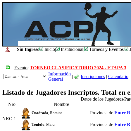
Sin Ingreso
Inicio
|
Institucional
|
Torneos y Eventos
|
J
Evento
:
TORNEO CLASIFICATORIO 2024 - ETAPA 3
Información
|
Inscripciones
|
Calendario
|
General
Listado de Jugadores Inscriptos. Total en 
Datos de los Jugadores/Pa
Nro
Nombre
Provincia de
Entre R
Cuadrado
, Romina
NRO 1
Provincia de
Entre R
Toniolo
, Maru