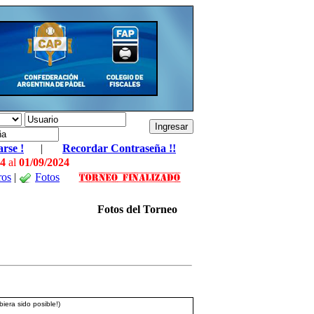
arse !
|
Recordar Contraseña !!
24
al
01/09/2024
ros
|
Fotos
Fotos del Torneo
iera sido posible!)