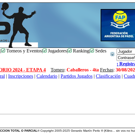
l
|
Torneos y Eventos
|
Jugadores
|
Ranking
|
Sedes
¡ Registr
IO 2024 - ETAPA 4
Torneo
:
Caballeros - 4ta
Fechas
:
30/08/20
ral
|
Inscripciones
|
Calendario
|
Partidos Jugados
|
Clasificación
|
Cuad
CCION TOTAL O PARCIAL
® Copyright 2005-2025 Gerardo Martín Perlo ® (Kilino... sin vos no hub