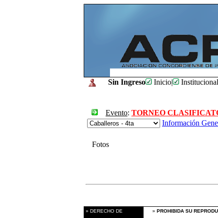
Sin Ingreso
Inicio
|
Instituciona
Evento
:
TORNEO CLASIFICATOR
Información Gene
Fotos
» DERECHO DE
»
PROHIBIDA SU REPRODU