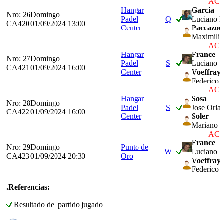
ACP
Hangar
Garcia
Nro: 26
Domingo
Padel
Q
Luciano 
CA420
01/09/2024 13:00
Center
Paccazo
Maximil
ACP
Hangar
France
Nro: 27
Domingo
Padel
S
Luciano
CA421
01/09/2024 16:00
Center
Voeffra
Federico
ACP
Hangar
Sosa
Nro: 28
Domingo
Padel
S
Jose Orl
CA422
01/09/2024 16:00
Center
Soler
Mariano
ACP
France
Nro: 29
Domingo
Punto de
W
Luciano
CA423
01/09/2024 20:30
Oro
Voeffra
Federico
.Referencias:
Resultado del partido jugado