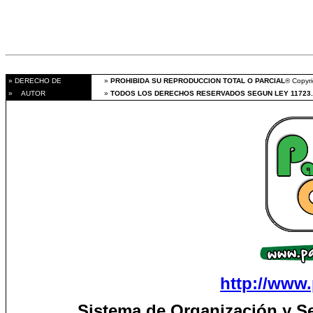
» DERECHO DE
»
PROHIBIDA SU REPRODUCCION TOTAL O PARCIAL
® Copyri
» AUTOR
»
TODOS LOS DERECHOS RESERVADOS SEGUN LEY 11723.
http://www.
Sistema de Organización y S