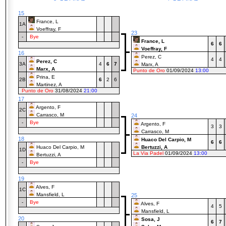
15
France, L
1A
Voeffray, F
23
-
Bye
France, L
6
6
Voeffray, F
16
Perez, C
4
4
Perez, C
3A
4
6
7
Marx, A
Marx, A
Punto de Oro
01/09/2024
13:00
Prina, E
2B
6
2
6
Martinez, A
Punto de Oro
31/08/2024
21:00
17
Argento, F
2C
Carrasco, M
24
-
Bye
Argento, F
3
3
Carrasco, M
18
Huaco Del Carpio, M
6
6
Huaco Del Carpio, M
Bertuzzi, A
1D
La Via Padel
01/09/2024
13:00
Bertuzzi, A
-
Bye
19
Alves, F
1C
Mansfield, L
25
-
Bye
Alves, F
4
5
Mansfield, L
20
Sosa, J
6
7