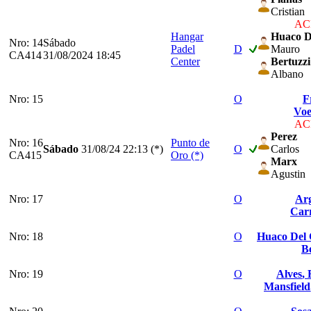
Cristian
ACP
Hangar
Huaco D
Nro: 14
Sábado
Padel
D
Mauro
CA414
31/08/2024 18:45
Center
Bertuzzi
Albano
Nro: 15
O
F
Voe
ACP
Perez
Nro: 16
Punto de
Sábado
31/08/24
22:13 (*)
O
Carlos
CA415
Oro (*)
Marx
Agustin
Nro: 17
O
Ar
Car
Nro: 18
O
Huaco Del 
B
Nro: 19
O
Alves
,
Mansfield