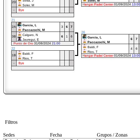
Sosa, J
Soler, M
2D
Hangar Padel Center
01/09/2024
13:0
Soler, M
-
Bye
21
Garcia, L
2A
3
6
7
Paccazochi, M
26
Calgaro, N
3B
6
1
6
Garcia, L
6
7
Jauregui, E
Paccazochi, M
Punto de Oro
31/08/2024
21:00
Baldi, F
22
4
6
Rios, T
Baldi, F
1B
Hangar Padel Center
01/09/2024
13:0
Rios, T
-
Bye
Filtros
Sedes
Fecha
Grupos / Zonas