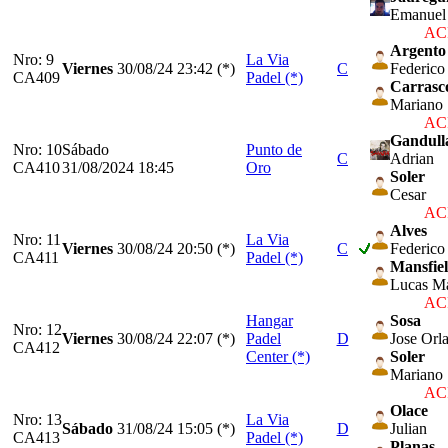
Emanuel
ACP
Argento
Nro: 9
La Via
Viernes
30/08/24
23:42 (*)
C
Federico
CA409
Padel (*)
Carrasc
Mariano
ACP
Gandull
Nro: 10
Sábado
Punto de
C
Adrian
CA410
31/08/2024 18:45
Oro
Soler
Cesar
ACP
Alves
Nro: 11
La Via
Viernes
30/08/24
20:50 (*)
C
Federico 
CA411
Padel (*)
Mansfie
Lucas Ma
ACP
Hangar
Sosa
Nro: 12
Viernes
30/08/24
22:07 (*)
Padel
D
Jose Orl
CA412
Center (*)
Soler
Mariano
ACP
Olace
Nro: 13
La Via
Sábado
31/08/24
15:05 (*)
D
Julian
CA413
Padel (*)
Planas