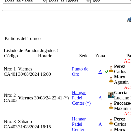
Partidos del Torneo
Listado de Partidos Jugados.!
Código
Horario
Sede
Zona
Pa
ACP
Perez
Nro: 1
Viernes
Punto de
A
Carlos
CA401
30/08/2024 16:00
Oro
Marx
Agustin
ACP
Hangar
Garcia
Nro: 2
Viernes
30/08/24
22:41 (*)
Padel
A
Luciano 
CA402
Center (*)
Paccazo
Maximil
ACP
Hangar
Perez
Nro: 3
Sábado
Padel
A
Carlos
CA403
31/08/2024 16:15
Center
Marx