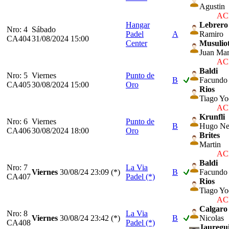
Agustin
ACP
Hangar
Lebrero
Nro: 4
Sábado
Padel
A
Ramiro
CA404
31/08/2024 15:00
Center
Musuliot
Juan Mar
ACP
Baldi
Nro: 5
Viernes
Punto de
B
Facundo
CA405
30/08/2024 15:00
Oro
Rios
Tiago Yo
ACP
Krunfli
Nro: 6
Viernes
Punto de
B
Hugo Ne
CA406
30/08/2024 18:00
Oro
Brites
Martin
ACP
Baldi
Nro: 7
La Via
Viernes
30/08/24
23:09 (*)
B
Facundo
CA407
Padel (*)
Rios
Tiago Yo
ACP
Calgaro
Nro: 8
La Via
Viernes
30/08/24
23:42 (*)
B
Nicolas
CA408
Padel (*)
Jauregu