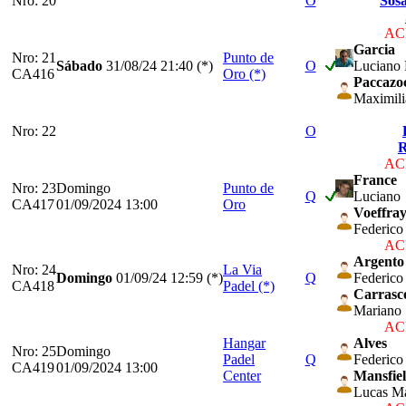
Nro: 20
O
Sos
ACP
Garcia
Nro: 21
Punto de
Sábado
31/08/24
21:40 (*)
O
Luciano 
CA416
Oro (*)
Paccazo
Maximil
Nro: 22
O
R
ACP
France
Nro: 23
Domingo
Punto de
Q
Luciano
CA417
01/09/2024 13:00
Oro
Voeffra
Federico
ACP
Argento
Nro: 24
La Via
Domingo
01/09/24
12:59 (*)
Q
Federico
CA418
Padel (*)
Carrasc
Mariano
ACP
Hangar
Alves
Nro: 25
Domingo
Padel
Q
Federico 
CA419
01/09/2024 13:00
Center
Mansfie
Lucas Ma