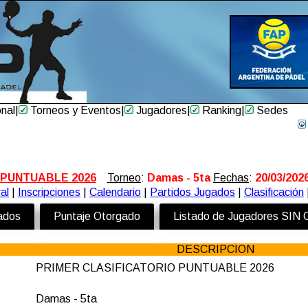
onal
|
Torneos y Eventos
|
Jugadores
|
Ranking
|
Sedes
 PUNTUABLE 2026
Torneo
:
Damas - 5ta
Fechas
:
20/03/202
al
|
Inscripciones
|
Calendario
|
Partidos Jugados
|
Clasificación
zados
Puntaje Otorgado
Listado de Jugadores SIN
DESCRIPCION
PRIMER CLASIFICATORIO PUNTUABLE 2026
Damas - 5ta