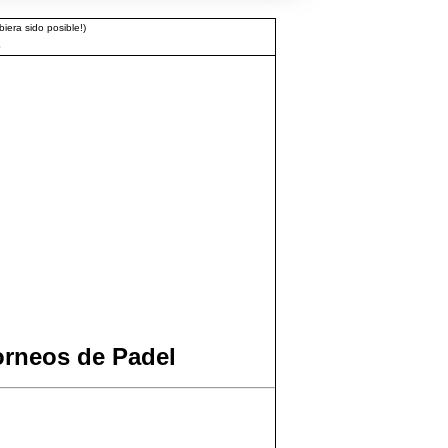
iera sido posible!)
3
orneos de Padel