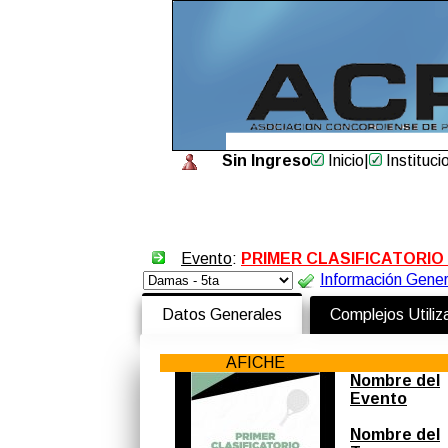
Sin Ingreso
Inicio
|
Instituci
Evento
:
PRIMER CLASIFICATORIO
Información Gener
Datos Generales
Complejos Utili
AFICHE
Nombre del
Evento
Nombre del