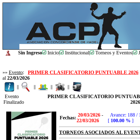
Sin Ingreso
Inicio
|
Institucional
|
Torneos y Eventos
|
J
»»
Evento
:
PRIMER CLASIFICATORIO PUNTUABLE 2026
al
22/03/2026
||
||
||
||
Evento
PRIMER CLASIFICATORIO PUNTUA
Finalizado
202
20/03/2026
-
Avance: 188 /
Fechas:
22/03/2026
[
100.00 %
]
TORNEOS ASOCIADOS AL EVEN