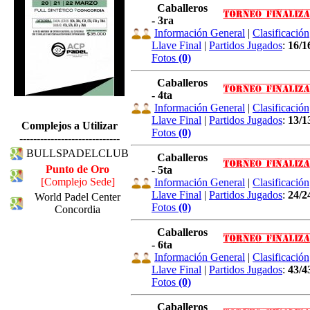
Caballeros
- 3ra
Información General
|
Clasificación
Llave Final
|
Partidos Jugados
:
16/1
Fotos
(0)
Caballeros
- 4ta
Información General
|
Clasificación
Llave Final
|
Partidos Jugados
:
13/1
Complejos a Utilizar
Fotos
(0)
-----------------------------
BULLSPADELCLUB
Caballeros
Punto de Oro
- 5ta
[Complejo Sede]
Información General
|
Clasificación
Llave Final
|
Partidos Jugados
:
24/2
World Padel Center
Fotos
(0)
Concordia
Caballeros
- 6ta
Información General
|
Clasificación
Llave Final
|
Partidos Jugados
:
43/4
Fotos
(0)
Caballeros