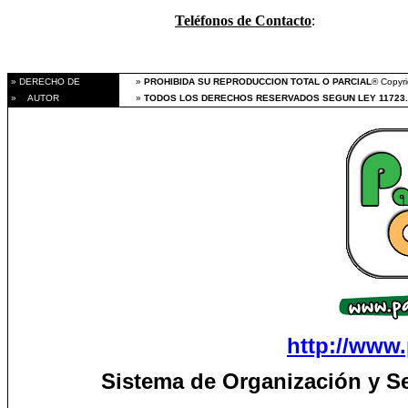
Teléfonos de Contacto
:
» DERECHO DE
»
PROHIBIDA SU REPRODUCCION TOTAL O PARCIAL
® Copyri
» AUTOR
»
TODOS LOS DERECHOS RESERVADOS SEGUN LEY 11723.
http://www.
Sistema de Organización y S