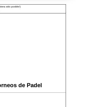
iera sido posible!)
3
orneos de Padel