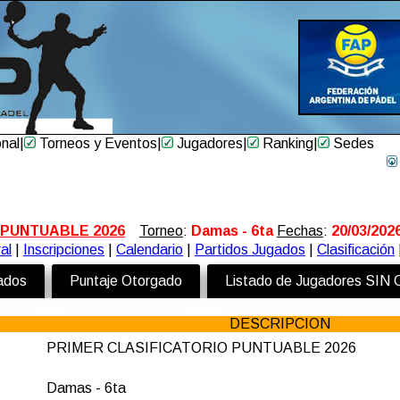
onal
|
Torneos y Eventos
|
Jugadores
|
Ranking
|
Sedes
 PUNTUABLE 2026
Torneo
:
Damas - 6ta
Fechas
:
20/03/202
al
|
Inscripciones
|
Calendario
|
Partidos Jugados
|
Clasificación
zados
Puntaje Otorgado
Listado de Jugadores SIN
DESCRIPCION
PRIMER CLASIFICATORIO PUNTUABLE 2026
Damas - 6ta