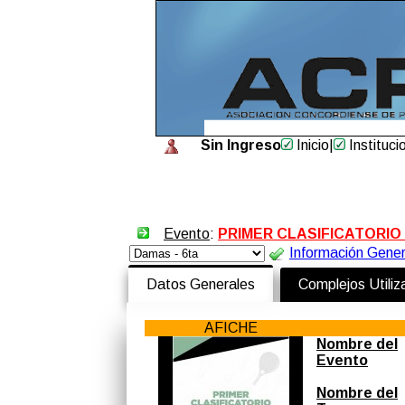
Sin Ingreso
Inicio
|
Instituci
Evento
:
PRIMER CLASIFICATORIO
Información Gener
Datos Generales
Complejos Utili
AFICHE
Nombre del
Evento
Nombre del