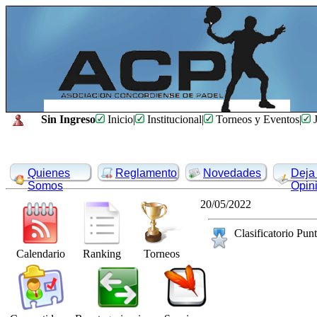
Sin Ingreso
Inicio
|
Institucional
|
Torneos y Eventos
|
J
Quienes
Reglamento
Novedades
Deja 
Somos
Opin
20/05/2022
Clasificatorio Punt
Calendario
Ranking
Torneos