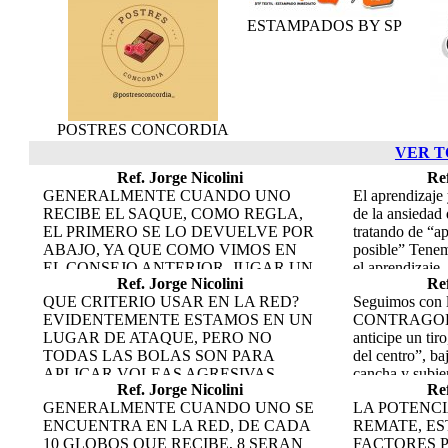
ESTAMPADOS BY SP
POSTRES CONCORDIA
VER T
Ref. Jorge Nicolini
Ref
GENERALMENTE CUANDO UNO
El aprendizaj
RECIBE EL SAQUE, COMO REGLA,
de la ansiedad
EL PRIMERO SE LO DEVUELVE POR
tratando de “a
ABAJO, YA QUE COMO VIMOS EN
posible” Tenem
EL CONSEJO ANTERIOR, JUGAR UN
el aprendizaje
Ref. Jorge Nicolini
Ref
GLOBO CUANDO SE RECIBE UNA
de un tiempo. 
QUE CRITERIO USAR EN LA RED?
Seguimos con 
BOLA RAPIDA ES MAS DIFICIL, YA
que el aprendi
EVIDENTEMENTE ESTAMOS EN UN
CONTRAGOLP
QUE NO TENEMOS “TIEMPO” PARA
“monolítico”.C
LUGAR DE ATAQUE, PERO NO
anticipe un tiro
UN BUEN RECORRIDO. SI UD
se lo hace “en
TODAS LAS BOLAS SON PARA
del centro”, ba
DESEA JUGAR GLOBOS POR SU
van superando a
APLICAR VOLEAS AGRESIVAS.
cancha y subie
TACTICA, EL SEGUNDO SAQUE DEL
aprende todo j
Ref. Jorge Nicolini
Ref
SIEMPRE DECIMOS LA
“par” en “cuña
RIVAL ES UNA BUENA
día a día nuev
GENERALMENTE CUANDO UNO SE
LA POTENCI
IMPORTANCIA DE ESTAR EN ESE
tanto quien baj
OPORTUNIDAD, YA QUE
la técnica. Co
ENCUENTRA EN LA RED, DE CADA
REMATE, ES
LUGAR MANTENIENDO “DOMINIO
compañero, amb
SEGURAMENTE ES MAS
nos hará tener 
10 GLOBOS QUE RECIBE, 8 SERAN
FACTORES 
TERRITORIAL” . POR ELLO, TRATE
será sobre el
LENTO.POR ELLO CUANDO UDS
dichos conoci