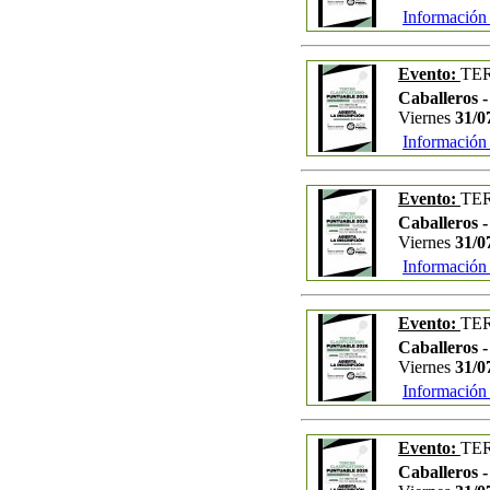
Información
Evento:
TE
Caballeros -
Viernes
31/0
Información
Evento:
TE
Caballeros -
Viernes
31/0
Información
Evento:
TE
Caballeros -
Viernes
31/0
Información
Evento:
TE
Caballeros 