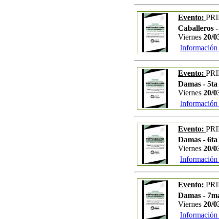
Evento:
PR
Caballeros 
Viernes
20/0
Información
Evento:
PR
Damas - 5ta
Viernes
20/0
Información
Evento:
PR
Damas - 6ta
Viernes
20/0
Información
Evento:
PR
Damas - 7m
Viernes
20/0
Información