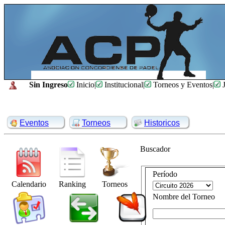
Sin Ingreso
Inicio
|
Institucional
|
Torneos y Eventos
|
J
Eventos
Torneos
Historicos
Buscador
Período
Calendario
Ranking
Torneos
Nombre del Torneo