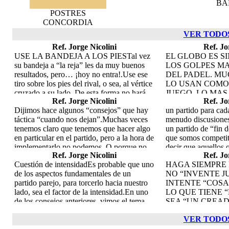
BA
POSTRES
CONCORDIA
VER TODO
Ref. Jorge Nicolini
Ref. Jo
USE LA BANDEJA A LOS PIESTal vez
EL GLOBO ES S
su bandeja a “la reja” les da muy buenos
LOS GOLPES M
resultados, pero… ¡hoy no entra!.Use ese
DEL PADEL. M
tiro sobre los pies del rival, o sea, al vértice
LO USAN COMO
cruzado a su lado. De esta forma no hará
JUEGO. LO MAS
Ref. Jorge Nicolini
Ref. Jo
tanto daño, pero utilizará la mayor distancia
JUGARLO CUAN
Dijimos hace algunos “consejos” que hay
un partido para ca
de la cancha. Solo juegue la bandeja a las
PARADOS, DE 
táctica “cuando nos dejan”.Muchas veces
menudo discusiones 
rejas, cuando se encuentre cerda de la red y
EMPUJAR HACIA
tenemos claro que tenemos que hacer algo
un partido de “fin
cerca de su propia reja, así lo hará con
BUENA TERMIN
en particular en el partido, pero a la hora de
que somos competit
mayor ángulo y por lo tanto con mayor
TENGA UNA BU
implementarlo no podemos. O porque no
decir que aquellos 
seguridad. Puede inclusive, darle más
PROFUNDIDAD.
Ref. Jorge Nicolini
Ref. Jo
podemos hacerlo, o porque no contamos
resultado no les imp
velocidad.Úsela tratando que primero
ERROR DE USA
Cuestión de intensidadEs probable que uno
HAGA SIEMPRE 
con “alguna herramienta” particular, es
Por ello, es import
pegue en la pared del fondo y luego en la
ENCUENTRAN 
de los aspectos fundamentales de un
NO “INVENTE 
decir que no tenemos practicado
entran a la cancha.
lateral, de esta forma también complicara a
YA QUE NO TE
partido parejo, para torcerlo hacia nuestro
INTENTE “COS
determinado golpe o movimiento, o bien
común, que si “es c
su adversario. SI SE SIENTE APURADO,
CALIDAD Y ESP
lado, sea el factor de la intensidad.En uno
LO QUE TIENE 
porque nuestro rival hace alguna jugada
competir” lo hagan
SI PUEDE, JUEGUE “PARA
BOLA QUE LE D
de los consejos anteriores, vimos el tema
SEA “UN CREAD
que no nos permite realizar nuestra
pero , cuidado, cua
ARRIBA”.Hay partidos en los que nos
USE CUANDO R
del EPI ( estado de perfomance ideal), del
PARTIDO, PARA
táctica.El ejemplo mas común es cuando
empieza a “tomárse
encontramos apremiados por la velocidad
MUY RAPIDO.
VER TODO
que hablan varios expertos. Lograr nuestra
ENTRENAMIENT
intentamos jugar globos, pero el rival, nos
que ahí pasaran un 
de nuestros contrarios, estamos siempre
intensidad sobre la del oponente, es vital
SIMPLES Y LOS