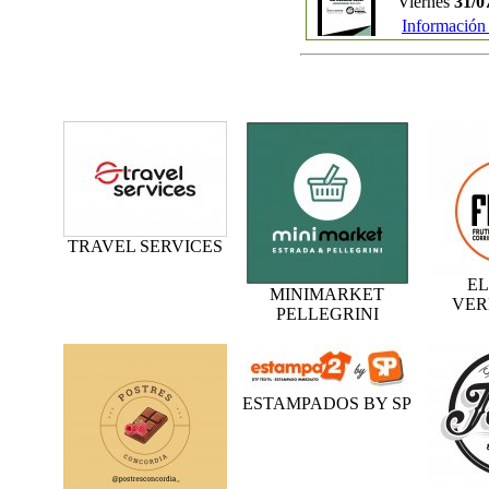
Viernes
31/0
Información
TRAVEL SERVICES
EL
MINIMARKET
VER
PELLEGRINI
ESTAMPADOS BY SP