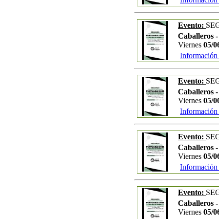
Evento:
SE
Caballeros -
Viernes
05/0
Información
Evento:
SE
Caballeros -
Viernes
05/0
Información
Evento:
SE
Caballeros -
Viernes
05/0
Información
Evento:
SE
Caballeros 
Viernes
05/0