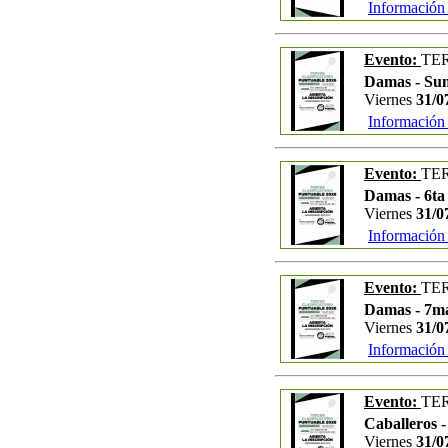
Información
Evento:
TE
Damas - Sum
Viernes
31/0
Información
Evento:
TE
Damas - 6ta
Viernes
31/0
Información
Evento:
TE
Damas - 7m
Viernes
31/0
Información
Evento:
TE
Caballeros -
Viernes
31/0